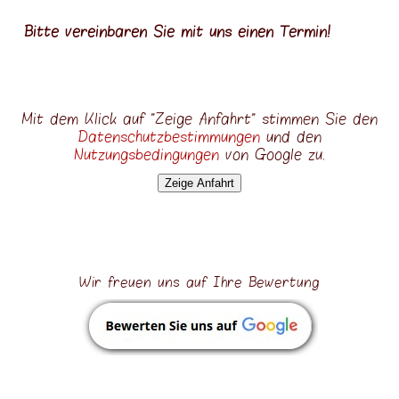
Renovierungen
Bitte vereinbaren Sie mit uns einen Termin!
Raumplanung
Dachausbau
Außenbau
Mit dem Klick auf "Zeige Anfahrt" stimmen Sie den
Datenschutzbestimmungen
und den
Fassaden
Nutzungsbedingungen
von Google zu.
Zäune-Terrassen
Zeige Anfahrt
Autoeinrichtung
Projektgallerie
Kontakt
Wir freuen uns auf Ihre Bewertung