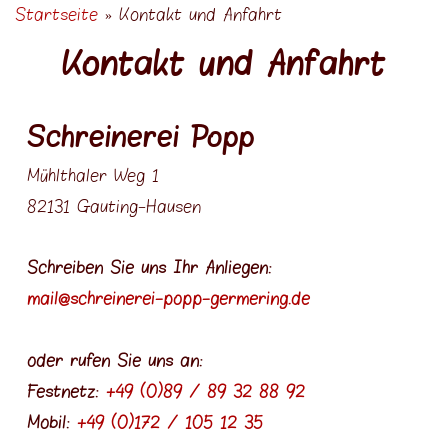
Möbelfertigung
Startseite
»
Kontakt und Anfahrt
Sie sind hier
Schreibtische und Büromöbel
Kontakt und Anfahrt
Badmöbel
Betten
Schreinerei Popp
Schränke
Tische und Stühle
Mühlthaler Weg 1
82131 Gauting-Hausen
Restaurierungen
Kleinmöbel
Schreiben Sie uns Ihr Anliegen:
Musikinstrumente
mail@schreinerei-popp-germering.de
Bilderrahmen
Monitorträger
oder rufen Sie uns an:
Ladenbau
Festnetz:
+49 (0)89 / 89 32 88 92
Innenausbau
Mobil:
+49 (0)172 / 105 12 35
Seniorenwohnen