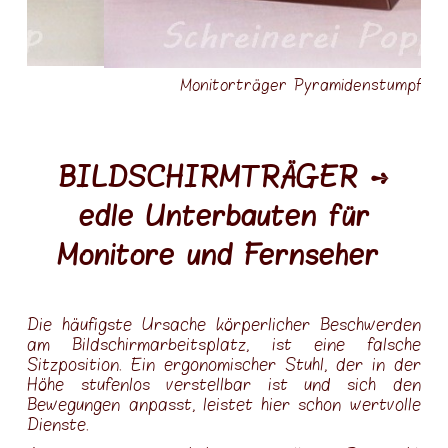
Renovierungen
Raumplanung
Monitorträger Pyramidenstumpf
Dachausbau
Außenbau
Fassaden
BILDSCHIRMTRÄGER ➺
Zäune-Terrassen
edle Unterbauten für
Autoeinrichtung
Monitore und Fernseher
Projektgallerie
Kontakt
Die häufigste Ursache körperlicher Beschwerden
am Bildschirmarbeitsplatz, ist eine falsche
Sitzposition. Ein ergonomischer Stuhl, der in der
Höhe stufenlos verstellbar ist und sich den
Bewegungen anpasst, leistet hier schon wertvolle
Dienste.