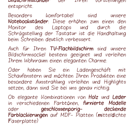
Bildschirmständer
der Ihren Vorstellungen
entspricht.
Besonders komfortabel sind unsere
Notebookständer
. Diese erhöhen zum einen den
Monitor des Laptops und durch die
Schrägstellung der Tastatur ist die Handhaltung
beim Schreiben deutlich verbessert.
Auch für Ihren
TV-Flachbildschirm
sind unsere
Bildschirmsockel bestens geeignet und verleihen
Ihrem Wohnraum einen eleganten Charme.
Oder haben Sie ein Ladengeschäft mit
Schaufenstern und möchten Ihren Produkten eine
besondere Ausstrahlung verleihen und Highlights
setzen, dann sind Sie bei uns genau richtig.
Ob elegante Kombinationen von
Holz
und
Leder
in verschiedenen Farbtönen,
furnierte Modelle
oder
geschlossenporig- deckende
Farblackierungen
auf MDF- Platten (
m
ittel
d
ichte
F
aserplatte)