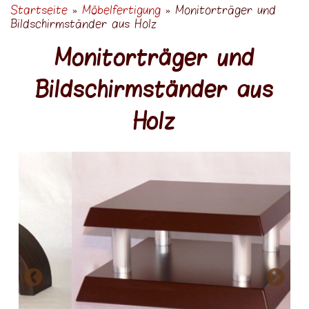
Möbelfertigung
Startseite
»
Möbelfertigung
»
Monitorträger und
Sie sind hier
Bildschirmständer aus Holz
Schreibtische und Büromöbel
Monitorträger und
Badmöbel
Betten
Bildschirmständer aus
Schränke
Holz
Tische und Stühle
Restaurierungen
Kleinmöbel
Musikinstrumente
Bilderrahmen
Monitorträger
Ladenbau
Innenausbau
Seniorenwohnen